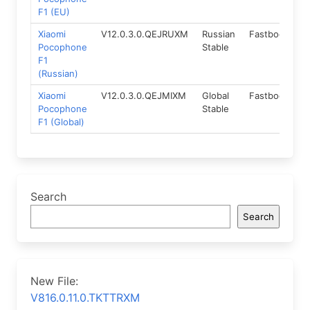
F1 (EU)
Xiaomi
V12.0.3.0.QEJRUXM
Russian
Fastboot
1
Pocophone
Stable
F1
(Russian)
Xiaomi
V12.0.3.0.QEJMIXM
Global
Fastboot
1
Pocophone
Stable
F1 (Global)
Search
Search
New File:
V816.0.11.0.TKTTRXM